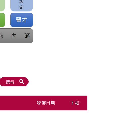
用
發佈日期
下載