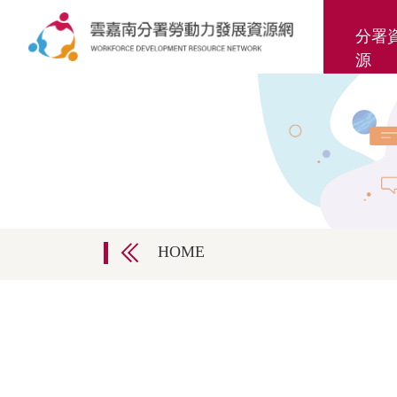
分署
源
HOME