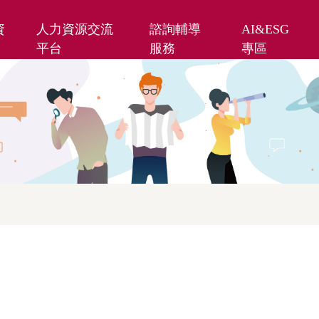
資
人力資源交流
諮詢輔導
AI&ESG
平台
服務
專區