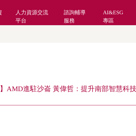
資
人力資源交流
諮詢輔導
AI&ESG
平台
服務
專區
】AMD進駐沙崙 黃偉哲：提升南部智慧科