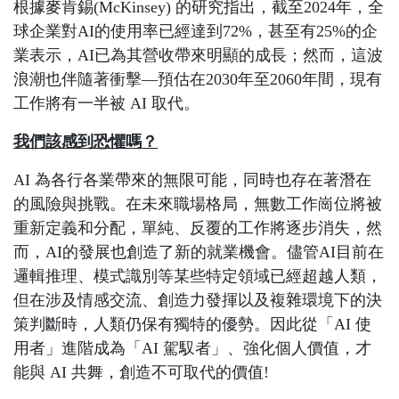
根據麥肯錫
(McKinsey)
的研究指出，截至
2024
年，全
球企業對
AI
的使用率已經達到
72%
，甚至有
25%
的企
業表示，
AI
已為其營收帶來明顯的成長；然而，這波
浪潮也伴隨著衝擊—預估在
2030
年至
2060
年間，現有
工作將有一半被
AI
取代。
我們該感到恐懼嗎？
AI
為各行各業帶來的無限可能，同時也存在著潛在
的風險與挑戰。在未來職場格局，無數工作崗位將被
重新定義和分配，單純、反覆的工作將逐步消失，然
而，
AI
的發展也創造了新的就業機會。儘管
AI
目前在
邏輯推理、模式識別等某些特定領域已經超越人類，
但在涉及情感交流、創造力發揮以及複雜環境下的決
策判斷時，人類仍保有獨特的優勢。因此從「
AI
使
用者」進階成為「
AI
駕馭者」、強化個人價值，才
能與
AI
共舞，創造不可取代的價值
!