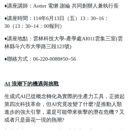
♦
講座講師：
Aotter
電獺 謝綸 共同創辦人兼執行長
♦
講座時間：
114
年
6
月
13
日（五）
13
：
30~16
：
30
（
13
：
30~14
：
00
報到）
♦
講座地點：雲林科技大學
-
產學處
AI011
雲集三室
(
雲
林縣斗六市大學路三段
123
號
)
♦
聯絡方式：
06-220-0088#50~56
AI
浪潮下的機遇與挑戰
生成式
AI
已從概念轉化為實際的生產力工具，正掀起
第四次科技革命，但
AI
究竟改變了什麼
?
是推動人類
進步的強大引擎，還是可能帶來衝擊的潛在危機？又
或者只是曇花一現的熱潮
?