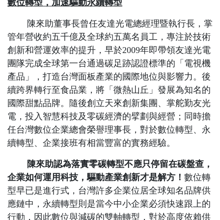
數位轉型，加速驅動永續轉型
陳來助董事長曾任友達光電總經理暨執行長，掌
管年營收約五千億及全球約五萬名員工，專注於技術
創新和營運效率的提升，早於
2009
年即帶領友達光電
團隊完成全球第一台通過碳足跡認證標準的「電視機
產品」，打造台灣面板產業的國際地位與影響力。後
續跨界轉行至食品業，將「微熱山丘」發展為知名的
國際甜點品牌。隨後創立天來創新集團、掌舵勤友光
電，投入智慧科技及零碳經濟的擘劃與經營；同時擔
任台灣數位企業總會榮譽理事長，對於數位轉型、永
續轉型、企業接班有相當豐富的實務經驗。
陳來助認為落實零碳轉型不應只停留在碳盤查，
企業如何運用科技，驅動產業創新才是解方！
數位轉
型早已是進行式，台灣許多企業位居全球知名品牌供
應鏈中，永續轉型則是當今中小企業必須快速跟上的
行動，因此數位與減碳的雙軸轉型，對於高度依賴供