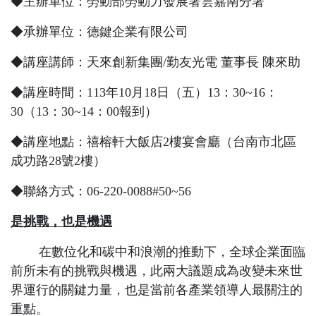
◆主辦單位：勞動部勞動力發展署雲嘉南分署
◆承辦單位：德鍵企業有限公司
◆講座講師：天來創新集團
/
勤友光電 董事長 陳來助
◆講座時間：
113
年10月18日（五）
13
：
30~16
：
3
0
（
13
：
30~14
：
00
報到）
◆講座地點：禧榕軒大飯店
2
樓宴會廳（台南市北區
成功路
28
號
2
樓）
◆聯絡方式：
06-220-0088#50~56
是挑戰，也是機遇
在數位化和碳中和浪潮的推動下，全球企業面臨
前所未有的挑戰與機遇，此兩大議題成為改變未來世
界運行的關鍵力量，也是當前各產業領導人最關注的
重點。