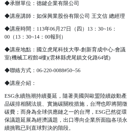
◆承辦單位：德鍵企業有限公司
◆講座講師：如保興業股份有限公司 王文信 總經理
◆講座時間：
113
年
06
月
27
日（四）
13
：
30~16
：
0
0
（
13
：
30~14
：
00
報到）
◆講座地點：國立虎尾科技大學-創新育成中心-會議
室(機械工程館4樓)(雲林縣虎尾鎮文化路64號)
◆聯絡方式：
06-220-0088#50~56
◆講座介紹：
ESG永續熱潮持續蔓延，隨著美國與歐盟陸續啟動產
品碳排相關法規、實施碳關稅措施，台灣也即將開徵
碳費；而身為全球供應鏈之一的台灣，ESG已然從環
保議題延展為經濟議題，出口導向企業所面臨各項永
續挑戰已到直球對決的階段。