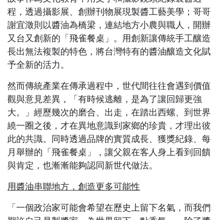
程，透過攝影展、創辦刊物展現製醬工藝美學；哥哥
謝宜澂則以醬油為橋梁，連結地方小農與職人，開辦
又台又創新的「飛雀餐桌」。用創新讓傳統手工釀造
長出無法複製的特色，將台灣特有的醬油釀造文化賦
予全新的活力。
然而傳統產業在傳承過程中，世代間往往會遇到價值
觀與意見差異，「有時候逃離，是為了讓回歸更強
大。」經歷幾次的磨合、出走，在踏出西螺、到世界
繞一圈之後，才在異地意識到家鄉的珍貴，才理出彼
此的共識。同時透過品牌的實質成長、獲獎紀錄、每
月舉辦的「飛雀餐桌」，讓父親在客人身上看到回饋
與肯定，也漸漸能夠認同新世代做法。
用醬油串聯地方，創造更多可能性
「一個政治家可能會希望在歷史上留下名氣，而我們