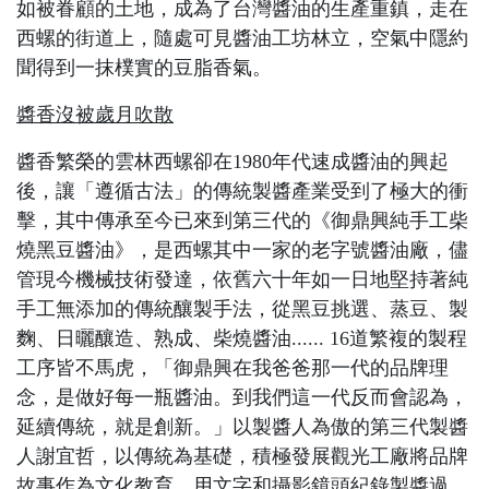
如被眷顧的土地，成為了台灣醬油的生產重鎮，走在
西螺的街道上，隨處可見醬油工坊林立，空氣中隱約
聞得到一抹樸實的豆脂香氣。
醬香沒被歲月吹散
醬香繁榮的雲林西螺卻在
1980
年代速成醬油的興起
後，讓「遵循古法」的傳統製醬產業受到了極大的衝
擊，其中傳承至今已來到第三代的《御鼎興純手工柴
燒黑豆醬油》，是西螺其中一家的老字號醬油廠，儘
管現今機械技術發達，依舊六十年如一日地堅持著純
手工無添加的傳統釀製手法，從黑豆挑選、蒸豆、製
麴、日曬釀造、熟成、柴燒醬油
...... 16
道繁複的製程
工序皆不馬虎，「御鼎興在我爸爸那一代的品牌理
念，是做好每一瓶醬油。到我們這一代反而會認為，
延續傳統，就是創新。」以製醬人為傲的第三代製醬
人謝宜哲，以傳統為基礎，積極發展觀光工廠將品牌
故事作為文化教育，用文字和攝影鏡頭紀錄製醬過