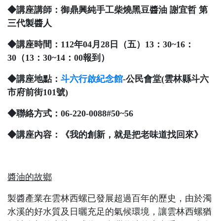
◆
講座講師：御鼎興純手工柴燒黑豆醬油 謝宜哲 第
三代製醬人
◆
講座時間：
112
年
04
月
28
日（五）
13
：
30~16
：
30
（
13
：
30~14
：
00
報到）
◆
講座地點：
斗六行啟紀念館
-
公民會堂
(
雲林縣斗六
市府前街
101
號
)
◆
聯絡方式：
06-220-0088#50~56
◆
講座內容：《我的創新，就是把老味道找回來》
醬油的故鄉
製醬產業在雲林西螺已發展超過百年的歷史，由於濁
水溪的好水質及日曬充足的氣候環境，讓雲林西螺猶