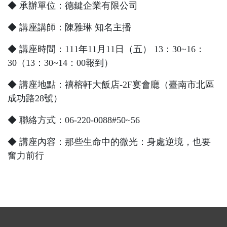
◆ 承辦單位：德鍵企業有限公司
◆ 講座講師：陳雅琳 知名主播
◆ 講座時間：
111
年
11
月1
1
日（五）
13
：
30~16
：
30
（
13
：
30~14
：
00
報到）
◆ 講座地點：禧榕軒大飯店-2F宴會廳（臺南市北區
成功路2
8
號）
◆ 聯絡方式：
06-220-0088#50~56
◆ 講座內容：那些生命中的微光：身處逆境，也要
奮力前行