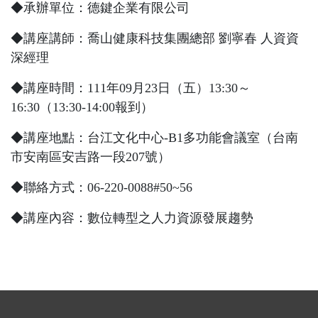
◆承辦單位：德鍵企業有限公司
◆講座講師：喬山健康科技集團總部 劉寧春 人資資
深經理
◆講座時間：
111
年
09
月
23
日（五）
13:30
～
16:30
（
13:30-14:00
報到）
◆講座地點：台江文化中心-B1多功能會議室（台南
市安南區安吉路一段
207
號）
◆聯絡方式：
06-220-0088#50~56
◆講座內容：數位轉型之人力資源發展趨勢