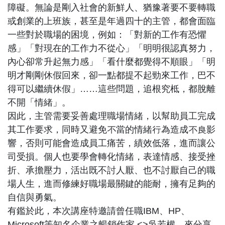
障礙。無論是剛入社會的新鮮人、猶豫著要不要轉職
或創業的上班族，甚至是年過四十的主管，都會面臨
一些對於職場的困境，例如：「對新的工作有恐懼
感」「對現在的工作力不從心」「明明很認真努力，
內心卻常升起無力感」「看什麼都覺得不順眼」「明
明才剛剛休假回來，卻一點都提不起勁來工作，巴不
得可以繼續休假」……這些問題，追根究柢，都脫離
不開「情緒」。
因此，主管需要妥善處理職場情緒，以幫助員工完成
其工作要求，同時又避免不當的情緒行為造成不良影
響，否則可能會造成員工痛苦，績效低落，進而讓公
司受損。個人也要學會轉化情緒，表達情感、接受挫
折、承擔壓力，活出既不討人厭、也不討厭自己的職
場人生，進而修練好職場最關鍵的能耐，擁有足夠的
自信與勇氣。
有鑑於此，本次講座特邀請曾任職IBM、HP、
Microsoft等知名企業之暢銷作家 <>吳若權，來分享