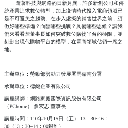
隨著科技與網路的日新月異，許多新創公司和傳
統產業追求數位轉型，加上疫情時代投入電商領域已
是不可避免之趨勢。在步入虛擬的銷售世界之前，須
做好哪些準備？面臨哪些挑戰？具備哪些思維？讓我
們來看看詹董事長如何突破數位購物平台的極限，並
刻劃出現代購物平台的模型，在電商領域佔領一席之
地。
主辦單位：勞動部勞動力發展署雲嘉南分署
承辦單位：德鍵企業有限公司
講座講師：網路家庭國際資訊股份有限公司
（
PChome
） 詹宏志 董事長
講座時間：
110
年
10
月
15
日（五）
13
：
30~16
：
30
（
13
：
30~14
：
00
報到）