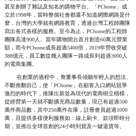
甚至創辦了雜誌及知名的購物平台。「
PChome
」成
立於
1998
年，當時整個社會都還不知道網際網路是什
麼，台灣的大學就有網路教育，透過台灣工程師團隊
寫出各式各樣的服務。至今為止，
PChome
的工程師
團隊高達
900
人。當年購物開台首月創造
60
萬元營業
額，而今
PChome
成長超過
5400
倍，
2019
年營收突破
388
億元，員工數從幾人團隊一路成長到超過
3000
人
的電商集團。
在創業的過程中，詹董事長傾聽年輕人的想法、
不斷推翻自己，使「
PChome
」在顧客入口網站競爭
激烈的時代下，推陳出新並為現代的電商樹立楷模，
從經營第一天就不斷擴充商品數量，現已有超過
500
萬件商品數，其中
250
萬件在庫，註冊會員超過
1000
萬，且提供多樣便利服務如：線上刷卡、款項即時分
期，並推出全球首創的
24
小時到貨及一鍵退貨等。