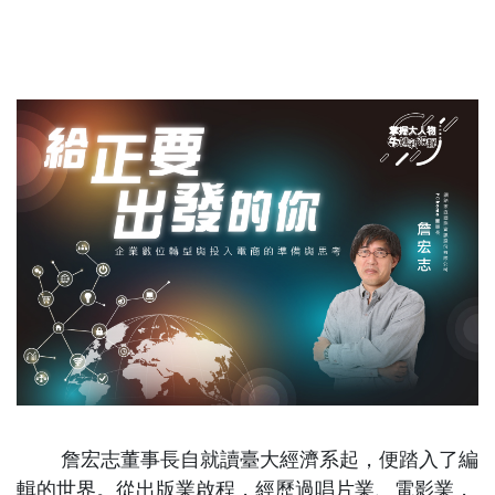
詹宏志董事長自就讀臺大經濟系起，便踏入了編
輯的世界。從出版業啟程，經歷過唱片業、電影業，