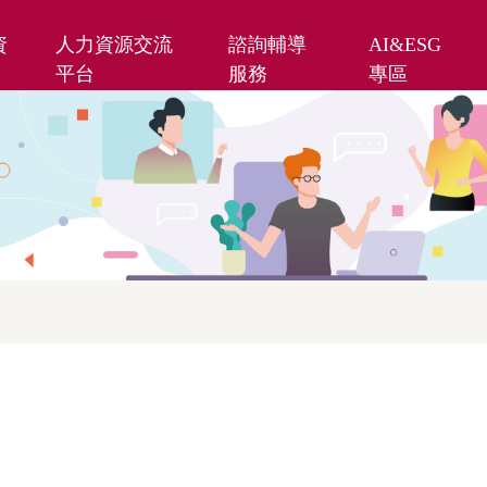
資
人力資源交流
諮詢輔導
AI&ESG
平台
服務
專區