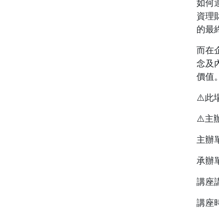
如何
資理
的最
而在
念及
價值
⚠️
⚠️
主辦
承辦
講座
講座時間