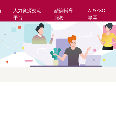
資
人力資源交流
諮詢輔導
AI&ESG
平台
服務
專區