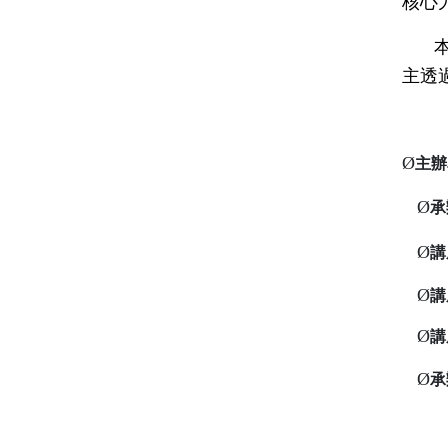
核心
主透
Ø
主辦
Ø
承
Ø
講
Ø
講
Ø
講
Ø
承