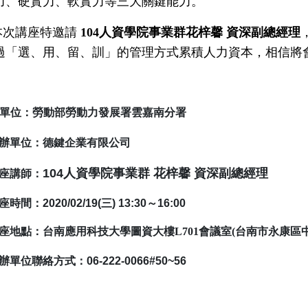
力、硬實力、軟實力等三大關鍵能力。
本次講座特邀請
104
人資學院事業群花梓馨
資深副總經理
過「選、用、留、訓」的管理方式累積人力資本，相信將
單位：勞動部勞動力發展署雲嘉南分署
辦單位：德鍵企業有限公司
104人資學院事業群 花梓馨 資深副總經理
座講師：
座時間：
2020/02/19(三
) 13:30
～
16:00
座地點：
台南應用科技大學圖資大樓
L701
會議室
(
台南市永康區
辦單位聯絡方式：
06-222-0066#50~56