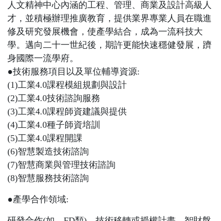
人文精神中心內涵的工程、管理、商業及設計高級人
才，並積極辦理推廣教育，提供業界專業人員在職進
修及研究發展機會，使產學結合，成為一流科技大
學。邁向二十一世紀後，期許更能快速穩健發展，躋
身國際一流學府。
●
技術服務項目以及單位輔導資源
:
(1)
工業
4.0
課程模組規劃與設計
(2)
工業
4.0
技術諮詢服務
(3)
工業
4.0
課程師資建議與提供
(4)
工業
4.0
種子師資培訓
(5)
工業
4.0
課程開課
(6)
智慧製造技術諮詢
(7)
智慧商業與管理技術諮詢
(8)
智慧服務技術諮詢
●
產學合作領域
:
研發合作
(
如，
FD
類
)
、技術移轉或授權計畫、智財盤