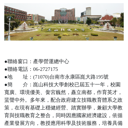
●
聯絡窗口：產學營運總中心
●
聯絡電話：
06-2727175
●
地 址：
(71070)
台南市永康區崑大路
195
號
●
簡 介：崑山科技大學創校已屆五十一年，校園
寬廣、環境優美、黌宮巍然，矗立南都，作育英才，
蜚聲中外。多年來，配合政府建立技職教育體系之政
策，在現有基礎上穩健經營、踏實辦學，兼顧大學教
育與技職教育之整合，同時因應國家經濟建設，依循
產業發展方向，教授應用科學及技術服務，培養具備