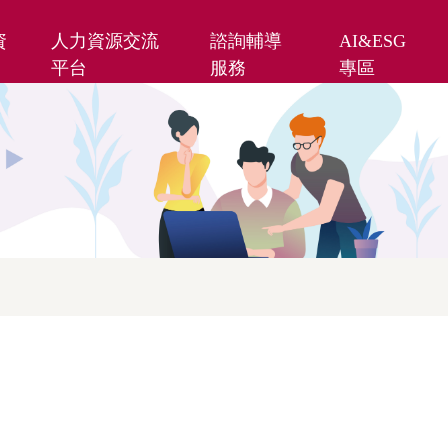
資
人力資源交流
諮詢輔導
AI&ESG
平台
服務
專區