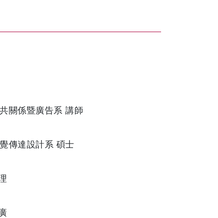
共關係暨廣告系 講師
覺傳達設計系 碩士
理
廣