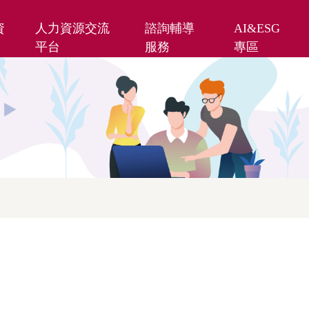
資
人力資源交流
諮詢輔導
AI&ESG
平台
服務
專區