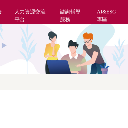
資
人力資源交流
諮詢輔導
AI&ESG
平台
服務
專區