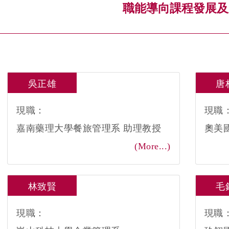
職能導向課程發展及
吳正雄
唐
現職：
現職
嘉南藥理大學餐旅管理系 助理教授
奧美
(More...)
林致賢
毛
現職：
現職