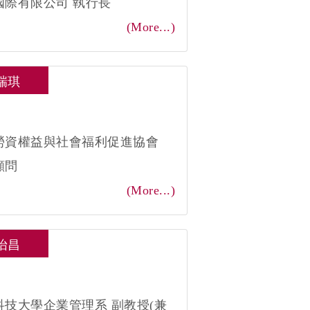
國際有限公司 執行長
(More...)
瑞琪
：
勞資權益與社會福利促進協會
顧問
(More...)
怡昌
：
科技大學企業管理系 副教授(兼