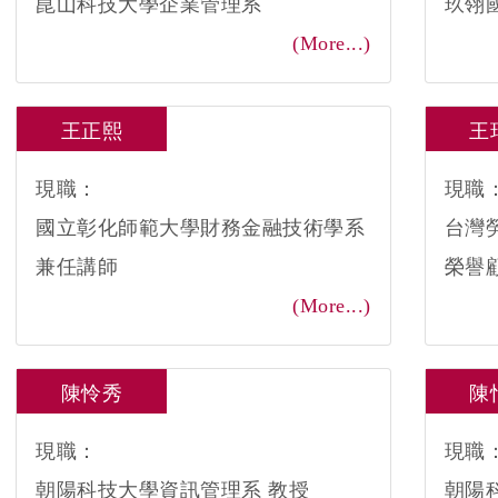
崑山科技大學企業管理系
玖翎
(More...)
王正熙
王
現職：
現職
國立彰化師範大學財務金融技術學系
台灣
兼任講師
榮譽
(More...)
陳怜秀
陳
現職：
現職
朝陽科技大學資訊管理系 教授
朝陽