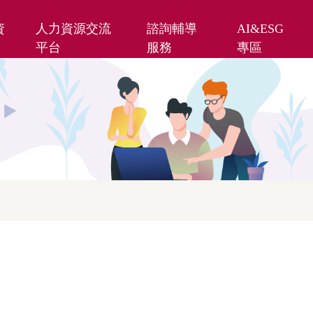
資
人力資源交流
諮詢輔導
AI&ESG
平台
服務
專區